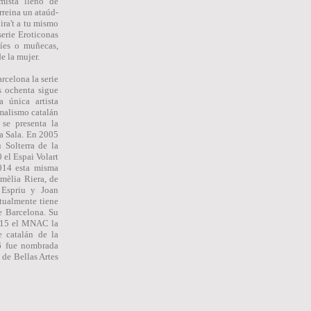
mista lleno de
rreina un ataúd-
ira't a tu mismo
serie Eroticonas
íes o muñecas,
e la mujer.
rcelona la serie
s ochenta sigue
 única artista
malismo catalán
se presenta la
la Sala. En 2005
 Solterra de la
 el Espai Volart
014 esta misma
Amèlia Riera, de
 Espriu y Joan
tualmente tiene
e Barcelona. Su
015 el MNAC la
e catalán de la
16 fue nombrada
de Bellas Artes