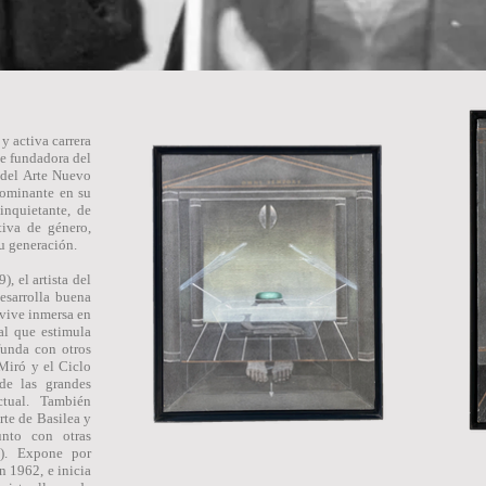
y activa carrera
ue fundadora del
 del Arte Nuevo
dominante en su
inquietante, de
tiva de género,
su generación.
), el artista del
desarrolla buena
 vive inmersa en
al que estimula
unda con otros
 Miró y el Ciclo
e las grandes
tual. También
rte de Basilea y
nto con otras
u). Expone por
n 1962, e inicia