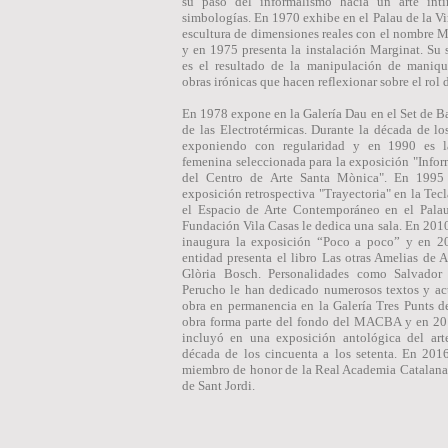
su paso del informalismo hacia un arte inti
simbologías. En 1970 exhibe en el Palau de la Vi
escultura de dimensiones reales con el nombre M
y en 1975 presenta la instalación Marginat. Su 
es el resultado de la manipulación de maniqu
obras irónicas que hacen reflexionar sobre el rol d
En 1978 expone en la Galería Dau en el Set de Ba
de las Electrotérmicas. Durante la década de lo
exponiendo con regularidad y en 1990 es la
femenina seleccionada para la exposición "Infor
del Centro de Arte Santa Mònica". En 1995 
exposición retrospectiva "Trayectoria" en la Tec
el Espacio de Arte Contemporáneo en el Palau
Fundación Vila Casas le dedica una sala. En 2010
inaugura la exposición “Poco a poco” y en 2
entidad presenta el libro Las otras Amelias de 
Glòria Bosch. Personalidades como Salvador
Perucho le han dedicado numerosos textos y ac
obra en permanencia en la Galería Tres Punts d
obra forma parte del fondo del MACBA y en 2
incluyó en una exposición antológica del art
década de los cincuenta a los setenta. En 20
miembro de honor de la Real Academia Catalana 
de Sant Jordi.