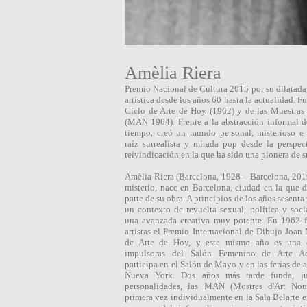
Amèlia Riera
Premio Nacional de Cultura 2015 por su dilatada 
artística desde los años 60 hasta la actualidad. F
Ciclo de Arte de Hoy (1962) y de las Muestras
(MAN 1964). Frente a la abstracción informal 
tiempo, creó un mundo personal, misterioso e 
raíz surrealista y mirada pop desde la perspec
reivindicación en la que ha sido una pionera de 
Amèlia Riera (Barcelona, ​​1928 – Barcelona, ​​2019
misterio, nace en Barcelona, ​​ciudad en la que 
parte de su obra. A principios de los años sesenta
un contexto de revuelta sexual, política y soci
una avanzada creativa muy potente. En 1962 f
artistas el Premio Internacional de Dibujo Joan
de Arte de Hoy, y este mismo año es una d
impulsoras del Salón Femenino de Arte Ac
participa en el Salón de Mayo y en las ferias de a
Nueva York. Dos años más tarde funda, ju
personalidades, las MAN (Mostres d'Art No
primera vez individualmente en la Sala Belarte e